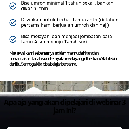
Bisa umroh minimal 1 tahun sekali, bahkan
dikasih lebih
Diizinkan untuk berhaji tanpa antri (di tahun
pertama kami berjualan umroh dan haji)
Bisa melayani dan menjadi jembatan para
tamu Allah menuju Tanah suci
Niat awal kami sebenarnya adalah memudahkan dan
meramaikan tanah suci. Ternyata rezeki yang diberikan Allah lebih
dari itu. Semoga kita bisa belajar bersama...
Apa aja yang akan dipelajari di webinar 3
jam ini?