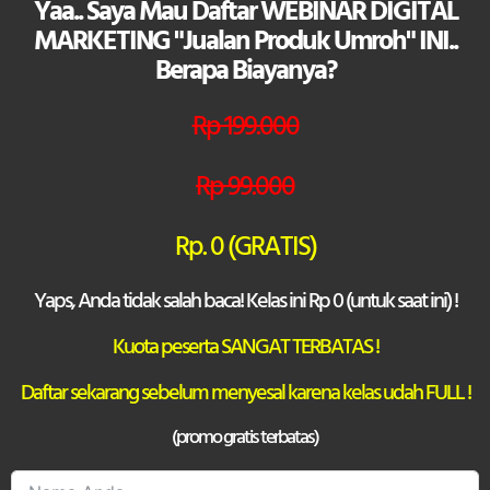
Yaa.. Saya Mau Daftar WEBINAR DIGITAL
MARKETING "Jualan Produk Umroh" INI..
Berapa Biayanya?
Rp 199.000
Rp 99.000
Rp. 0 (GRATIS)
Yaps, Anda tidak salah baca! Kelas ini Rp 0 (untuk saat ini) !
Kuota peserta SANGAT TERBATAS !
Daftar sekarang sebelum menyesal karena kelas udah FULL !
(promo gratis terbatas)