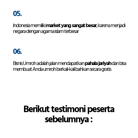
05.
Indonesia memiliki
market yang sangat besar
, karena menjadi
negara dengan agama islam terbesar
06.
Bisnis Umroh adalah jalan mendapatkan
pahala jariyah
dan bisa
membuat Anda umroh berkali-kali bahkan secara gratis
Berikut testimoni peserta
sebelumnya :