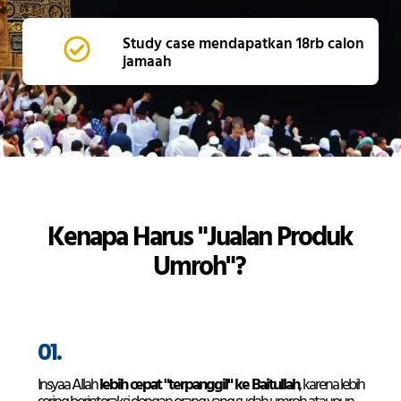
Study case mendapatkan 18rb calon
jamaah
Kenapa Harus "Jualan Produk
Umroh"?
01.
Insyaa Allah
lebih cepat "terpanggil" ke Baitullah
, karena lebih