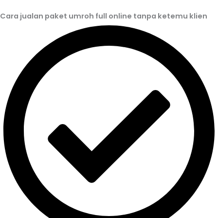
Cara jualan paket umroh full online tanpa ketemu klien