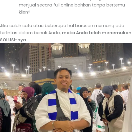
menjual secara full online bahkan tanpa bertemu
klien?
Jika salah satu atau beberapa hal barusan memang ada
terlintas dalam benak Anda,
maka Anda telah menemukan
SOLUSI-nya..