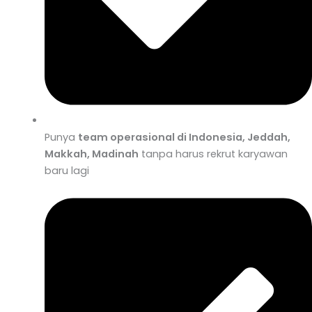
Punya
team operasional di Indonesia, Jeddah,
Makkah, Madinah
tanpa harus rekrut karyawan
baru lagi