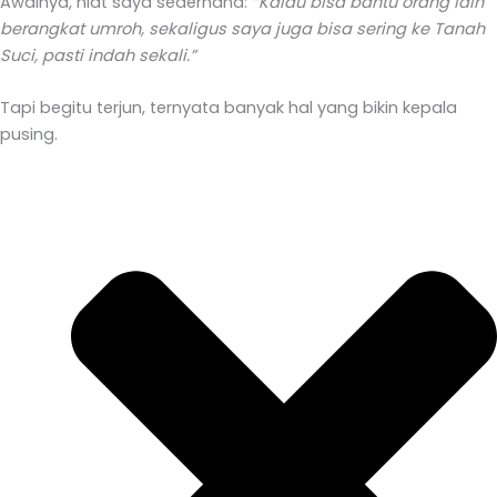
Awalnya, niat saya sederhana:
“Kalau bisa bantu orang lain
berangkat umroh, sekaligus saya juga bisa sering ke Tanah
Suci, pasti indah sekali.”
Tapi begitu terjun, ternyata banyak hal yang bikin kepala
pusing.