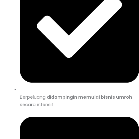
Berpeluang
didampingin memulai bisnis umroh
secara intensif