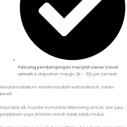
Peluang pendampingan menjadi owner travel
umroh
& dapatkan margin 3jt – 10jt per jamaah
Assalamualaikum warahmatullahi wabarakatuh, salam
kenal!
Saya Mas Ali, founder komunitas Mentoring Umroh, dan jujur…
perjalanan saya di bisnis umroh tidak selalu mulus.