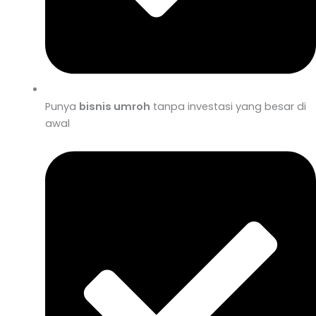
Punya
bisnis umroh
tanpa investasi yang besar di
awal