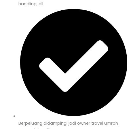
handling, dll
Berpeluang didampingi jadi owner travel umroh