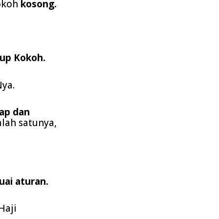
Kokoh
kosong.
dup Kokoh.
ya.
ap dan
lah satunya,
uai aturan.
Haji