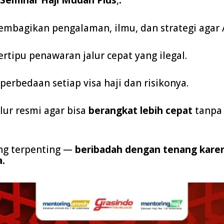
Seminar Haji Mudah Plus
,
.
embagikan pengalaman, ilmu, dan strategi agar 
ertipu penawaran jalur cepat yang ilegal.
erbedaan setiap visa haji dan risikonya.
lur resmi agar bisa
berangkat lebih cepat
tanpa
ng terpenting —
beribadah dengan tenang kare
a.