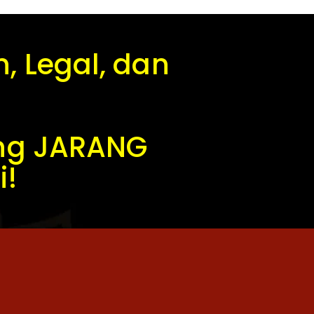
, Legal, dan
ang JARANG
i!