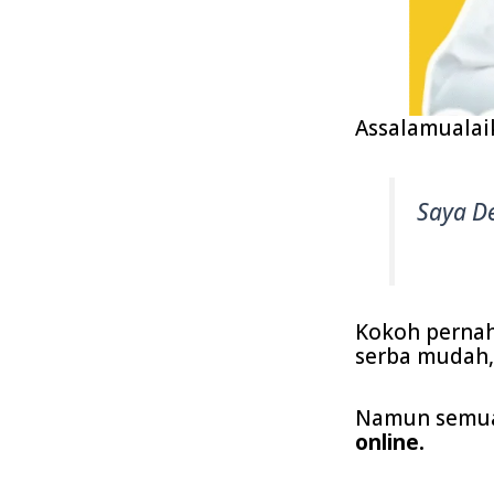
Assalamualai
Saya De
Kokoh perna
serba mudah,
Namun semua 
online.