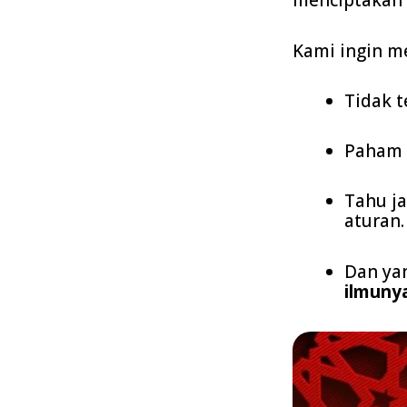
menciptakan
Kami ingin m
Tidak t
Paham p
Tahu ja
aturan.
Dan ya
ilmuny