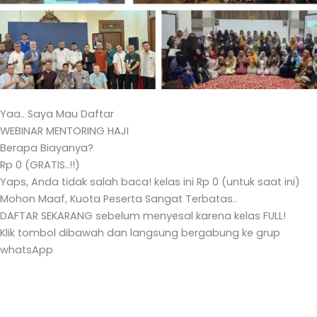
Yaa.. Saya Mau Daftar
WEBINAR MENTORING HAJI
Berapa Biayanya?
Rp 0 (GRATIS..!!)
Yaps, Anda tidak salah baca! kelas ini Rp 0 (untuk saat ini)
Mohon Maaf, Kuota Peserta Sangat Terbatas..
DAFTAR SEKARANG sebelum menyesal karena kelas FULL!
Klik tombol dibawah dan langsung bergabung ke grup
whatsApp