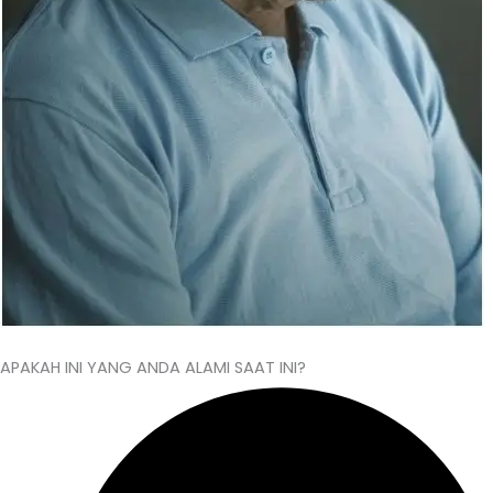
APAKAH INI YANG ANDA ALAMI SAAT INI?